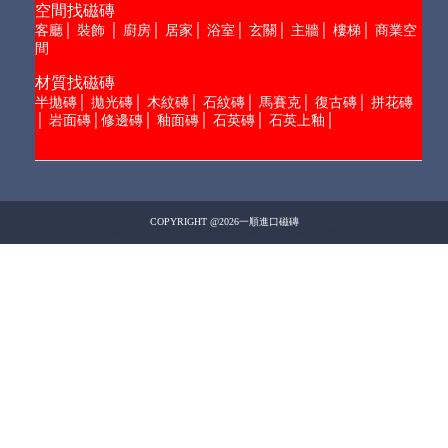
空間找磁磚
客廳
│
裝飾
│
廚房
│
居家
│
浴室
│
玄關
│
主牆
│
樓梯
│
商業空
間
材質找磁磚
半拋磚
│
拋光磚
│
木紋磚
│
石紋磚
│
馬賽克
│
復古磚
│
拼花磚
│
岩面磚
│
修邊磚
│
釉面磚
│
石英磚
│
石英上釉
│
COPYRIGHT @2026一順進口磁磚
Design by 橘子新創
網頁設計
Host by Foxpro
系統開發