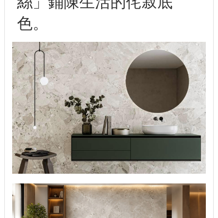
絲」鋪陳生活的侘寂底
色。