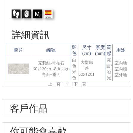
詳細資訊
顏
質
尺寸
厚度
圖片
編號
用途
色
(cm)
(mm)
感
白
霧
大型磁
克莉絲-奇柏石
室內地
色
面/
磚
60x120cm-8design
室內牆
米
啞
60x120⬆️
亮面+霧面
室外地
色
光
上一頁
|
1
|
下一頁
客戶作品
你可能會喜歡...