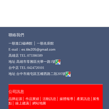
聯絡我們
一順進口磁磚館
│
一順名廚館
es.tile205@gmail.com
E-mail：
高雄店 TEL:073386589
地址:高雄市苓雅區光華一路1號
台中店 TEL:0424720101
地址:台中市南屯區五權西路二段205號
公司訊息
品牌起源
│
作品實績
│
活動訊息
│
媒體報導
│
產業訊息
│
展售
點
│
線上建議
│
網站地圖