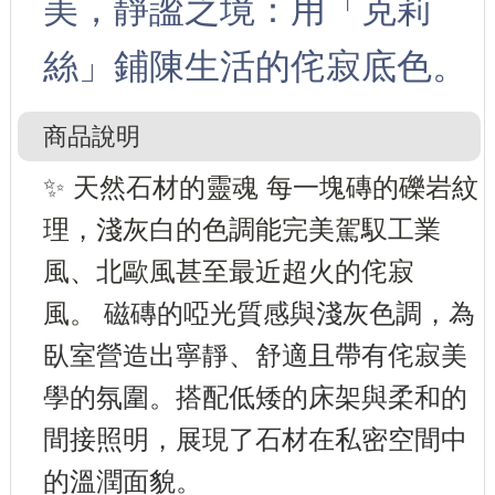
美，靜謐之境：用「克莉
絲」鋪陳生活的侘寂底色。
商品說明
✨ 天然石材的靈魂 每一塊磚的礫岩紋
理，淺灰白的色調能完美駕馭工業
風、北歐風甚至最近超火的侘寂
風。
磁磚的啞光質感與淺灰色調，為
臥室營造出寧靜、舒適且帶有侘寂美
學的氛圍。搭配低矮的床架與柔和的
間接照明，展現了石材在私密空間中
的溫潤面貌。