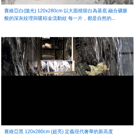
賽維亞白(拋光) 120x280cm 以大面積留白為基底 融合礦脈
般的深灰紋理與暖棕金流動紋 每一片，都是自然的...
賽維亞黑 120x280cm (超亮) 定義現代奢華的新高度