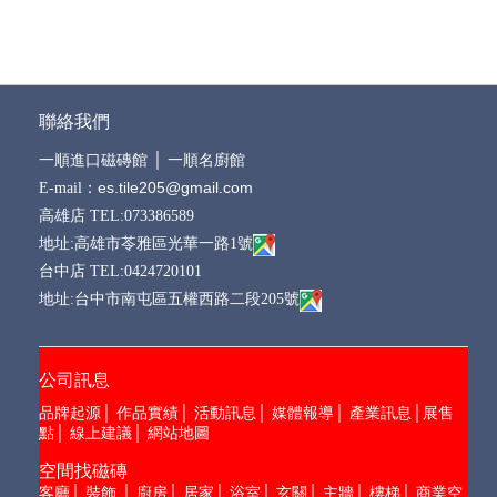
聯絡我們
一順進口磁磚館
│
一順名廚館
es.tile205@gmail.com
E-mail：
高雄店 TEL:073386589
地址:高雄市苓雅區光華一路1號
台中店 TEL:0424720101
地址:台中市南屯區五權西路二段205號
公司訊息
品牌起源
│
作品實績
│
活動訊息
│
媒體報導
│
產業訊息
│
展售
點
│
線上建議
│
網站地圖
空間找磁磚
客廳
│
裝飾
│
廚房
│
居家
│
浴室
│
玄關
│
主牆
│
樓梯
│
商業空