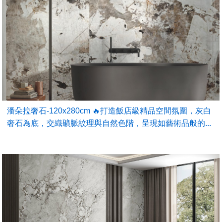
潘朵拉奢石-120x280cm 🔥打造飯店級精品空間氛圍，灰白
奢石為底，交織礦脈紋理與自然色階，呈現如藝術品般的...