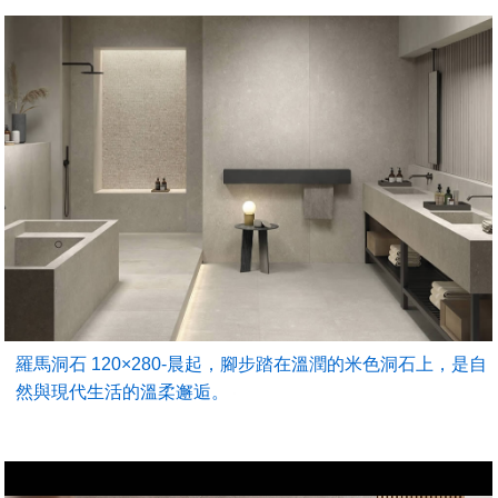
羅馬洞石 120×280-晨起，腳步踏在溫潤的米色洞石上，是自
然與現代生活的溫柔邂逅。