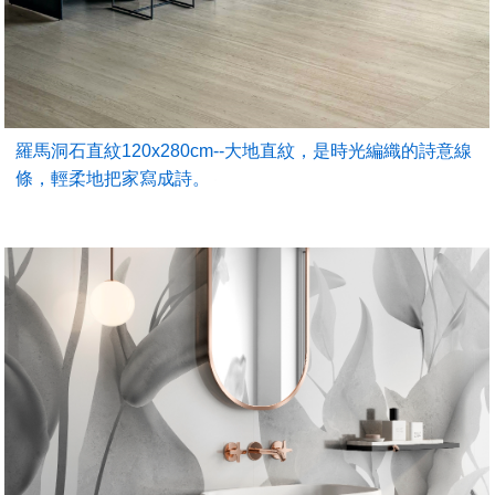
羅馬洞石直紋120x280cm--大地直紋，是時光編織的詩意線
條，輕柔地把家寫成詩。