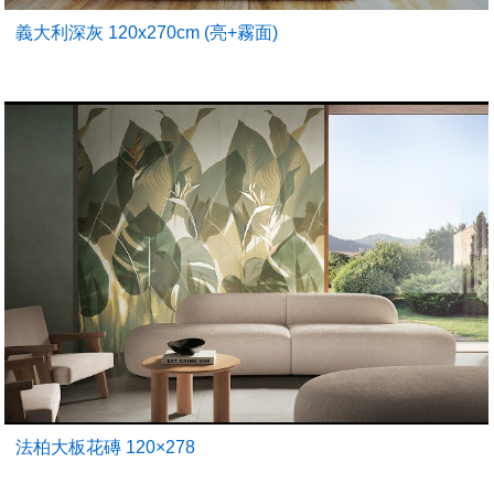
義大利深灰 120x270cm (亮+霧面)
法柏大板花磚 120×278