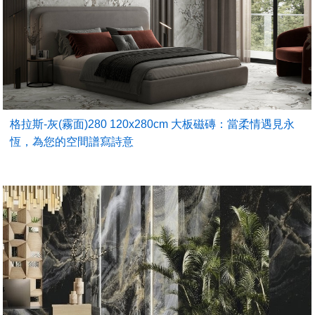
格拉斯-灰(霧面)280 120x280cm 大板磁磚：當柔情遇見永
恆，為您的空間譜寫詩意