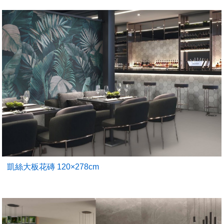
凱絲大板花磚 120×278cm