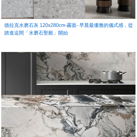
德拉克水磨石灰 120x280cm-霧面- 早晨最優雅的儀式感，從
踏進這間「水磨石聖殿」開始