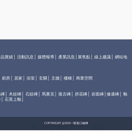
作品實績
│
活動訊息
│
媒體報導
│
產業訊息
│
展售點
│
線上建議
│
網站地
│
廚房
│
居家
│
浴室
│
玄關
│
主牆
│
樓梯
│
商業空間
光磚
│
木紋磚
│
石紋磚
│
馬賽克
│
復古磚
│
拼花磚
│
岩面磚
│
修邊磚
│
釉
磚
│
石英上釉
│
COPYRIGHT @2026一順進口磁磚
Design by 橘子新創
網頁設計
Host by Foxpro
系統開發