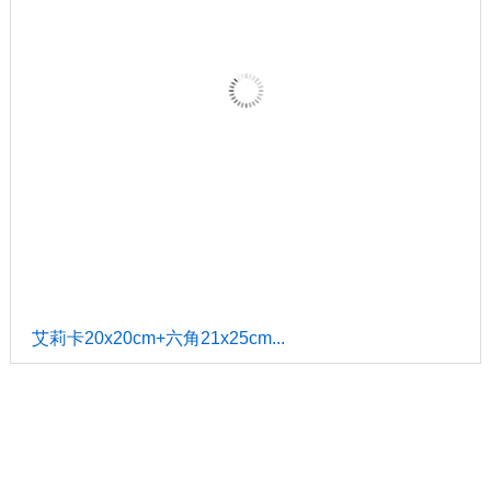
聯絡我們
一順進口磁磚館
│
一順名廚館
es.tile205@gmail.com
E-mail：
高雄店 TEL:073386589
地址:高雄市苓雅區光華一路1號
台中店 TEL:0424720101
地址:台中市南屯區五權西路二段205號
公司訊息
品牌起源
│
作品實績
│
活動訊息
│
媒體報導
│
產業訊息
│
展售
點
│
線上建議
│
網站地圖
空間找磁磚
客廳
│
裝飾
│
廚房
│
居家
│
浴室
│
玄關
│
主牆
│
樓梯
│
商業空