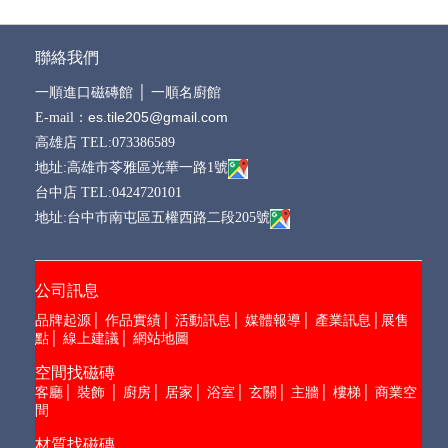
間
材質找磁磚
半拋磚
│
拋光磚
│
木紋磚
│
石紋磚
│
馬賽克
│
復古磚
│
拼花磚
│
岩面磚
│
修邊磚
│
釉面磚
│
石英磚
│
石英上釉
│
COPYRIGHT @2026一順進口磁磚
Design by 橘子新創
網頁設計
Host by Foxpro
系統開發