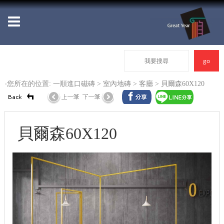
‧您所在的位置: 一順進口磁磚 >
室內地磚
>
客廳
> 貝爾森60X120
貝爾森60X120