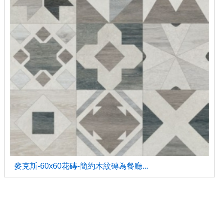
麥克斯-60x60花磚-簡約木紋磚為餐廳...