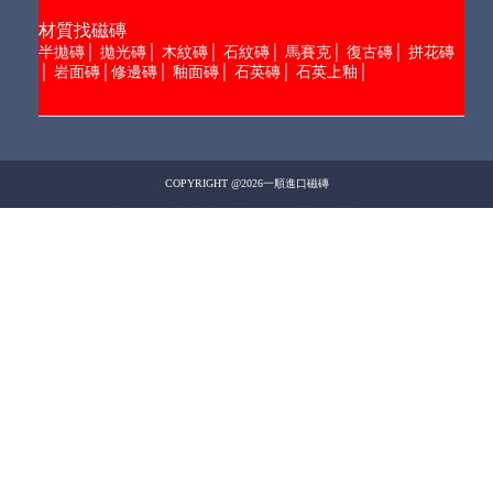
材質找磁磚
半拋磚
│
拋光磚
│
木紋磚
│
石紋磚
│
馬賽克
│
復古磚
│
拼花磚
│
岩面磚
│
修邊磚
│
釉面磚
│
石英磚
│
石英上釉
│
COPYRIGHT @2026一順進口磁磚
Design by 橘子新創
網頁設計
Host by Foxpro
系統開發