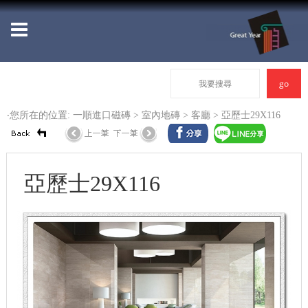
‧您所在的位置: 一順進口磁磚 >
室內地磚
>
客廳
> 亞歷士29X116
亞歷士29X116