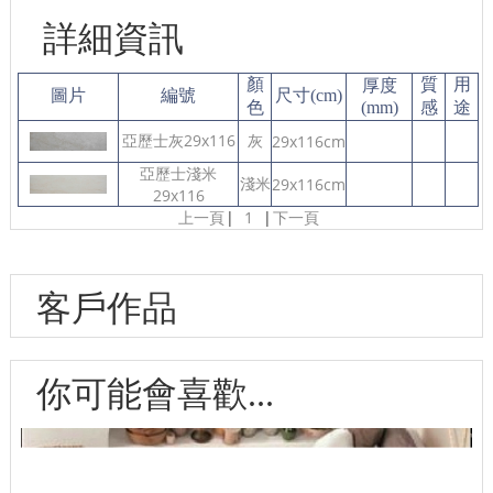
詳細資訊
顏
質
用
厚度
圖片
編號
尺寸(cm)
色
(mm)
感
途
亞歷士灰29x116
灰
29x116cm
亞歷士淺米
淺米
29x116cm
29x116
上一頁
|
1
|
下一頁
客戶作品
你可能會喜歡...