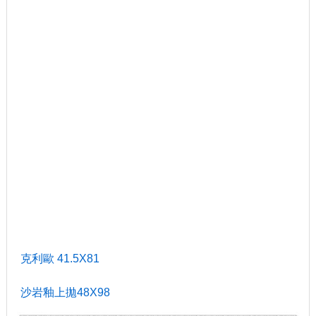
克利歐 41.5X81
沙岩釉上拋48X98