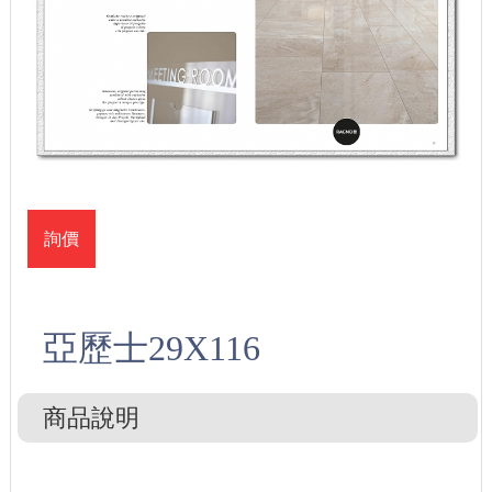
詢價
亞歷士29X116
商品說明