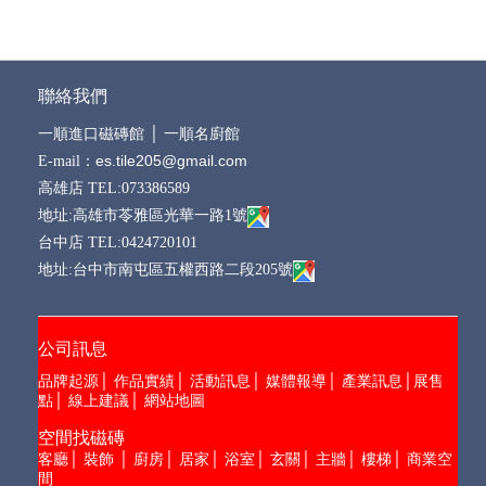
聯絡我們
一順進口磁磚館
│
一順名廚館
es.tile205@gmail.com
E-mail：
高雄店 TEL:073386589
地址:高雄市苓雅區光華一路1號
台中店 TEL:0424720101
地址:台中市南屯區五權西路二段205號
公司訊息
品牌起源
│
作品實績
│
活動訊息
│
媒體報導
│
產業訊息
│
展售
點
│
線上建議
│
網站地圖
空間找磁磚
客廳
│
裝飾
│
廚房
│
居家
│
浴室
│
玄關
│
主牆
│
樓梯
│
商業空
間