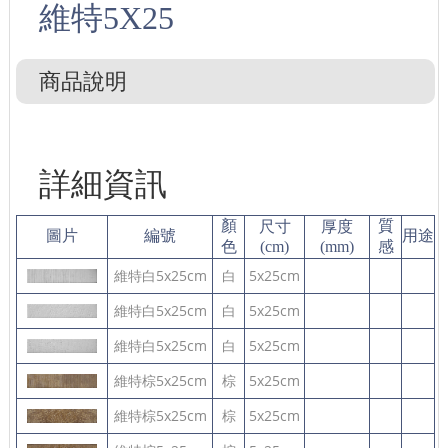
維特5X25
商品說明
詳細資訊
顏
質
尺寸
厚度
圖片
編號
用途
色
(cm)
(mm)
感
維特白5x25cm
白
5x25cm
維特白5x25cm
白
5x25cm
維特白5x25cm
白
5x25cm
維特棕5x25cm
棕
5x25cm
維特棕5x25cm
棕
5x25cm