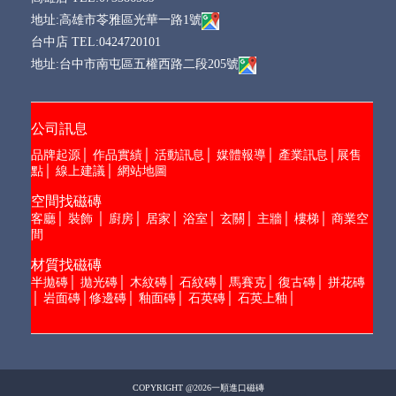
迪梵33.3X66.6