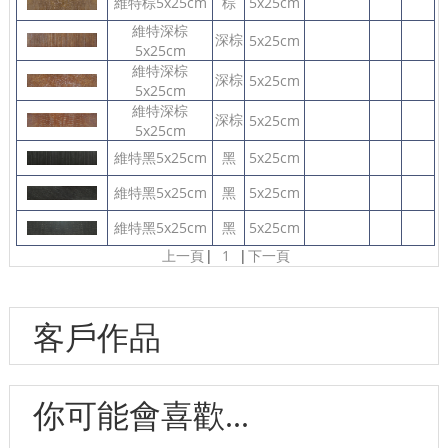
維特棕5x25cm
棕
5x25cm
維特深棕
深棕
5x25cm
5x25cm
維特深棕
深棕
5x25cm
5x25cm
維特深棕
深棕
5x25cm
5x25cm
維特黑5x25cm
黑
5x25cm
維特黑5x25cm
黑
5x25cm
維特黑5x25cm
黑
5x25cm
上一頁
|
1
|
下一頁
客戶作品
你可能會喜歡...