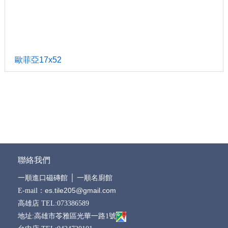
歐菲亞17x52
聯絡我們
一順進口磁磚館
│
一順名廚館
es.tile205@gmail.com
E-mail：
高雄店 TEL:073386589
地址:高雄市苓雅區光華一路1號
台中店 TEL:0424720101
地址:台中市南屯區五權西路二段205號
公司訊息