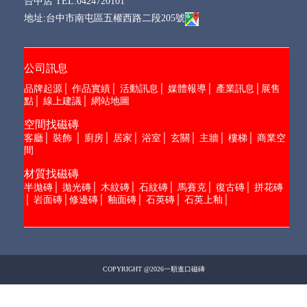
品牌起源
│
作品實績
│
活動訊息
│
媒體報導
│
產業訊息
│
展售
點
│
線上建議
│
網站地圖
空間找磁磚
客廳
│
裝飾
│
廚房
│
居家
│
浴室
│
玄關
│
主牆
│
樓梯
│
商業空
間
材質找磁磚
半拋磚
│
拋光磚
│
木紋磚
│
石紋磚
│
馬賽克
│
復古磚
│
拼花磚
│
岩面磚
│
修邊磚
│
釉面磚
│
石英磚
│
石英上釉
│
COPYRIGHT @2026一順進口磁磚
Design by 橘子新創
網頁設計
Host by Foxpro
系統開發