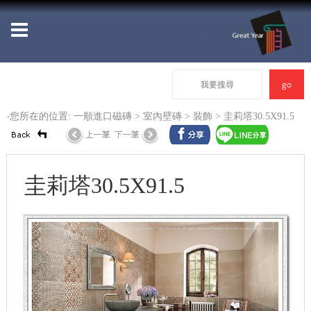
‧您所在的位置: 一順進口磁磚 >
室內壁磚
>
裝飾
> 圭莉塔30.5X91.5
圭莉塔30.5X91.5