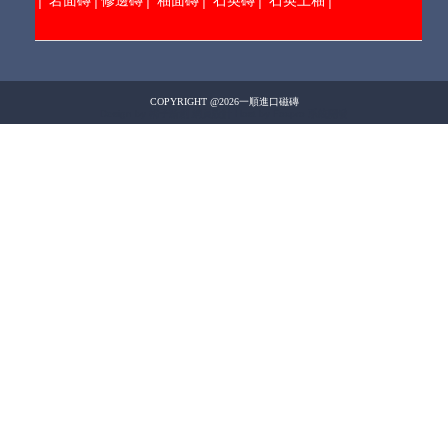
│
岩面磚
│
修邊磚
│
釉面磚
│
石英磚
│
石英上釉
│
COPYRIGHT @2026一順進口磁磚
Design by 橘子新創
網頁設計
Host by Foxpro
系統開發