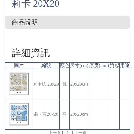
莉卡 20X20
商品說明
詳細資訊
圖片
編號
顏色
尺寸(cm)
厚度(mm)
質感
用途
莉卡棕 20x20
棕
20x20cm
莉卡藍20x20
藍
20x20cm
上一頁
|
1
|
下一頁