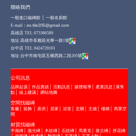
聯絡我們
一順進口磁磚館
│
一順名廚館
es.tile205@gmail.com
E-mail：
高雄店 TEL:073386589
地址:高雄市苓雅區光華一路1號
台中店 TEL:0424720101
地址:台中市南屯區五權西路二段205號
公司訊息
品牌起源
│
作品實績
│
活動訊息
│
媒體報導
│
產業訊息
│
展售
點
│
線上建議
│
網站地圖
空間找磁磚
客廳
│
裝飾
│
廚房
│
居家
│
浴室
│
玄關
│
主牆
│
樓梯
│
商業空
間
材質找磁磚
半拋磚
│
拋光磚
│
木紋磚
│
石紋磚
│
馬賽克
│
復古磚
│
拼花磚