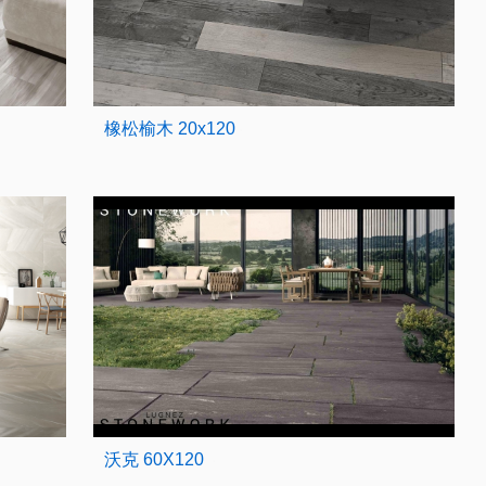
橡松榆木 20x120
沃克 60X120