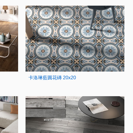
卡洛琳藍圓花磚 20x20