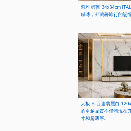
莉雅 輕陶 34x34cm I
磁磚，都藏著旅行的記憶
大板-B-百達翡麗白-120x2
的卓越品質不僅體現在
寸和超薄厚...