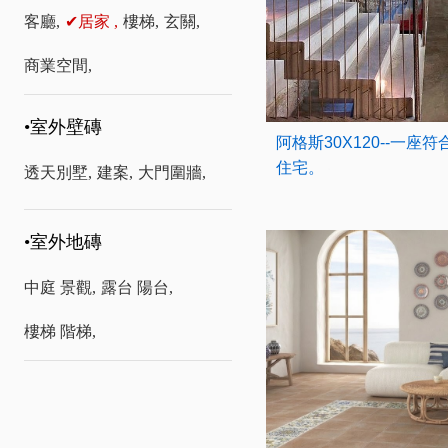
客廳,
✔居家 ,
樓梯,
玄關,
商業空間,
•室外壁磚
阿格斯30X120--一
住宅。
透天別墅,
建案,
大門圍牆,
•室外地磚
中庭 景觀,
露台 陽台,
樓梯 階梯,