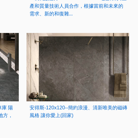
產和質量技術人員合作，根據當前和未來的
需求、新的和復雜...
車庫 陽
安得斯-120x120--簡約浪漫、清新唯美的磁磚
地方，
風格 讓你愛上(回家)