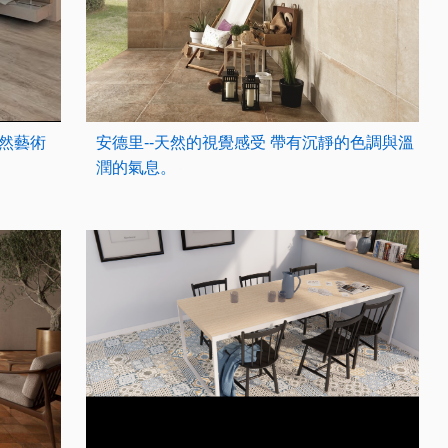
自然藝術
安德里--天然的視覺感受 帶有沉靜的色調與溫
潤的氣息。