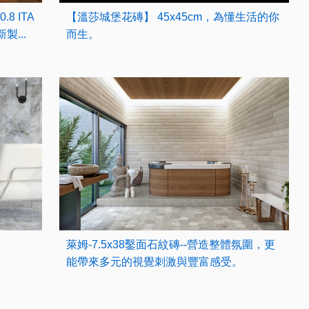
.8 ITA
【溫莎城堡花磚】 45x45cm，為懂生活的你
製...
而生。
萊姆-7.5x38鑿面石紋磚--營造整體氛圍，更
能帶來多元的視覺刺激與豐富感受。