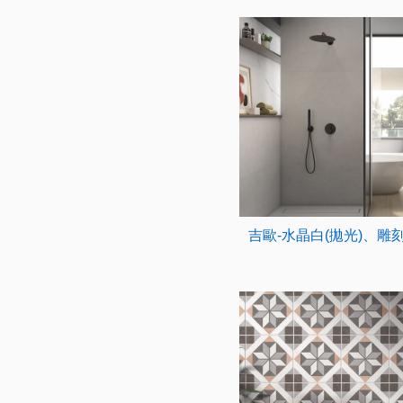
吉歐-水晶白(拋光)、雕刻白