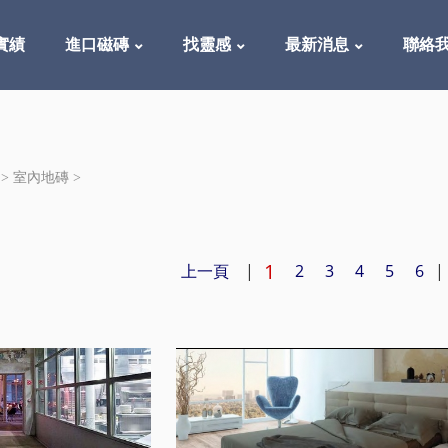
實績
進口磁磚
找靈感
最新消息
聯絡
 >
室內地磚
>
1
上一頁
|
2
3
4
5
6
|