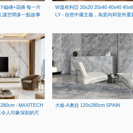
TALY磁磚+花磚 每一片
W溫布利亞 20x20 20x40 40x40 40x60
 讓空間多一點故事
LY - 自然中庸主義，為室內和室外重新
80cm - MAXITECH
大板-A奧拉 120x280cm SPAIN
其令人印象深刻的尺