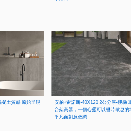
然的混凝土質感 原始呈現
安柏+雷諾斯-40X120 2公分厚-樓梯 
台架高器，一個心靈可以暫時歇息的
平凡而刻意低調