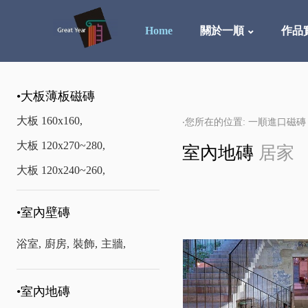
Home
關於一順
作品
•大板薄板磁磚
大板 160x160,
‧您所在的位置: 一順進口磁磚
大板 120x270~280,
室內地磚
居家
大板 120x240~260,
•室內壁磚
浴室,
廚房,
裝飾,
主牆,
•室內地磚