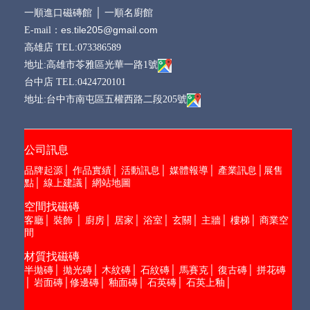
一順進口磁磚館
│
一順名廚館
es.tile205@gmail.com
E-mail：
高雄店 TEL:073386589
地址:高雄市苓雅區光華一路1號
台中店 TEL:0424720101
地址:台中市南屯區五權西路二段205號
公司訊息
品牌起源
│
作品實績
│
活動訊息
│
媒體報導
│
產業訊息
│
展售
點
│
線上建議
│
網站地圖
空間找磁磚
客廳
│
裝飾
│
廚房
│
居家
│
浴室
│
玄關
│
主牆
│
樓梯
│
商業空
間
材質找磁磚
半拋磚
│
拋光磚
│
木紋磚
│
石紋磚
│
馬賽克
│
復古磚
│
拼花磚
│
岩面磚
│
修邊磚
│
釉面磚
│
石英磚
│
石英上釉
│