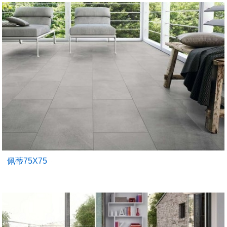
佩蒂75X75