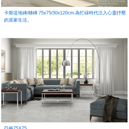
卡斯堤地磚/梯磚 75x75/30x120cm-為忙碌時代注入心靈抒壓
的居家生活。
亞倫75X75