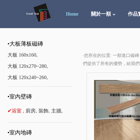
Home
關於一順
作品
•大板薄板磁磚
大板 160x160,
‧您所在的位置: 一順進口磁磚
們提供了所有的優勢，給我
大板 120x270~280,
大板 120x240~260,
•室內壁磚
✔浴室 ,
廚房,
裝飾,
主牆,
•室內地磚