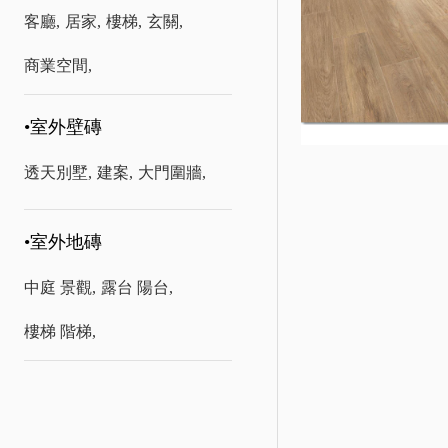
客廳,
居家,
樓梯,
玄關,
商業空間,
•室外壁磚
透天別墅,
建案,
大門圍牆,
•室外地磚
中庭 景觀,
露台 陽台,
樓梯 階梯,