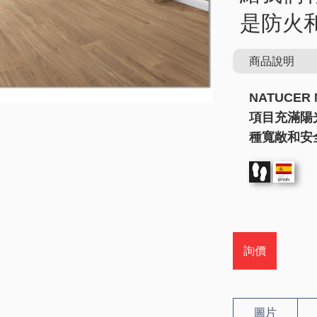
是防火
商品說明
NATUCE
項目充滿陽
種寬敞和安
詢價
圖片