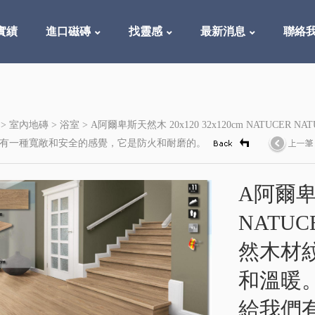
實績
進口磁磚
找靈感
最新消息
聯絡
 >
室內地磚
>
浴室
> A阿爾卑斯天然木 20x120 32x120cm NATU
們有一種寬敞和安全的感覺，它是防火和耐磨的。
A阿爾卑斯
NATUC
然木材
和溫暖
給我們