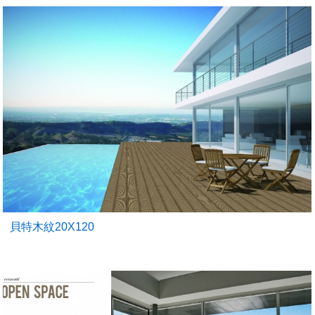
貝特木紋20X120