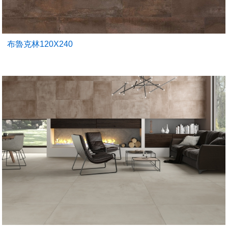
布魯克林120X240