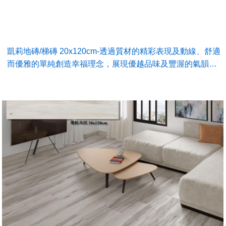
凱莉地磚/梯磚 20x120cm-透過質材的精彩表現及動線、舒適
而優雅的單純創造幸福理念，展現優越品味及豐渥的氣韻…