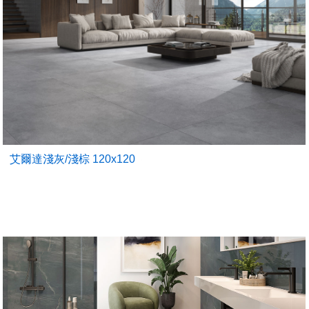
艾爾達淺灰/淺棕 120x120