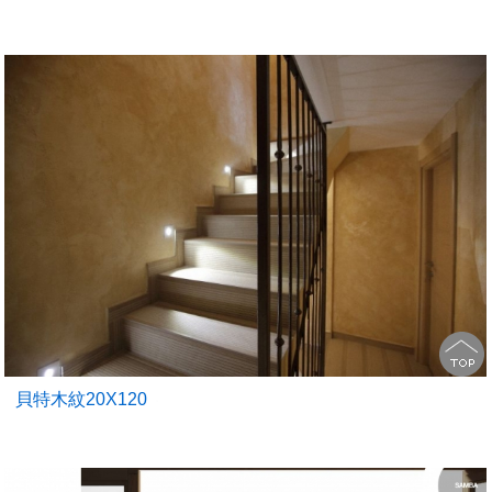
貝特木紋20X120