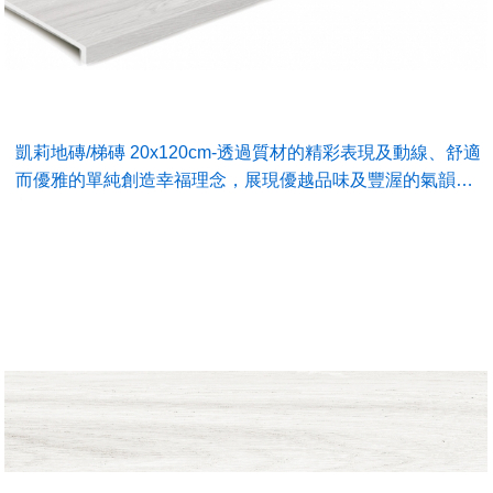
凱莉地磚/梯磚 20x120cm-透過質材的精彩表現及動線、舒適
而優雅的單純創造幸福理念，展現優越品味及豐渥的氣韻…