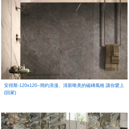
安得斯-120x120--簡約浪漫、清新唯美的磁磚風格 讓你愛上
(回家)