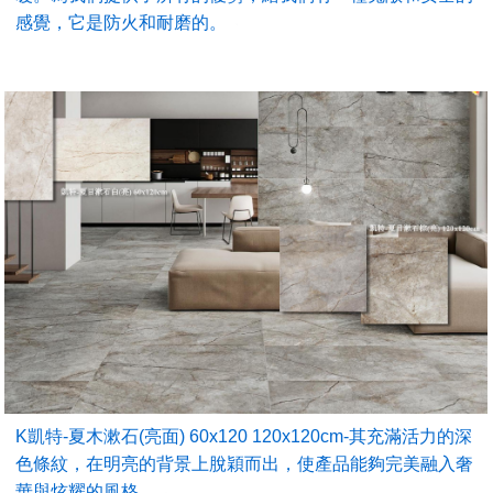
感覺，它是防火和耐磨的。
K凱特-夏木漱石(亮面) 60x120 120x120cm-其充滿活力的深
色條紋，在明亮的背景上脫穎而出，使產品能夠完美融入奢
華與炫耀的風格。