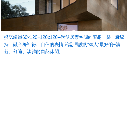
提諾鏽鐵60x120+120x120--對於居家空間的夢想，是一種堅
持，融合著神祕、自信的表情 給您呵護的“家人”最好的~清
新、舒適、淡雅的自然休閒。