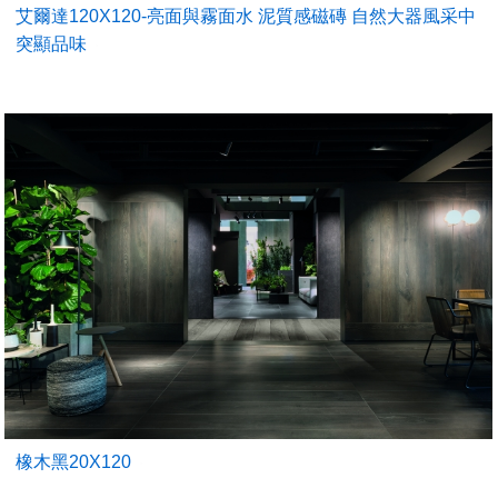
艾爾達120X120-亮面與霧面水 泥質感磁磚 自然大器風采中
突顯品味
橡木黑20X120