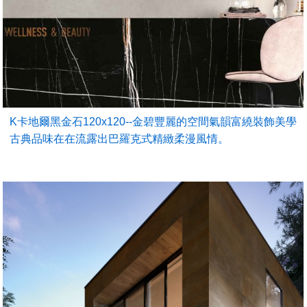
K卡地爾黑金石120x120--金碧豐麗的空間氣韻富繞裝飾美學
古典品味在在流露出巴羅克式精緻柔漫風情。