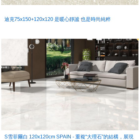
迪克75x150+120x120 是暖心靜謐 也是時尚純粹
S雪菲爾白 120x120cm SPAIN - 重複“大理石”的結構，展現