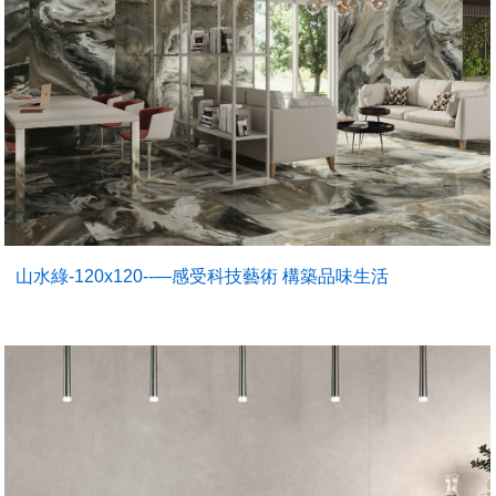
山水綠-120x120--—感受科技藝術 構築品味生活