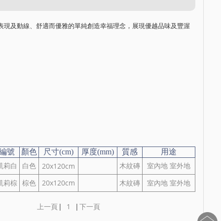
表現及動線、舒適而優雅的單純創造幸福理念，展現優越品味及豐渥
編號
顏色
尺寸(cm)
厚度(mm)
質感
用途
凱莉白
白色
木紋磚
室內地 室外地
20x120cm
凱莉棕
棕色
20x120cm
木紋磚
室內地 室外地
上一頁
|
1
|
下一頁