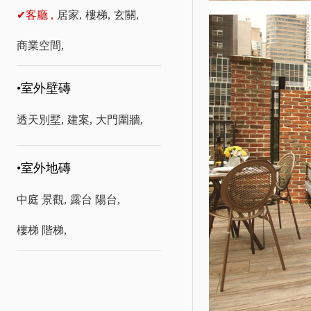
✔客廳 ,
居家,
樓梯,
玄關,
商業空間,
•室外壁磚
透天別墅,
建案,
大門圍牆,
•室外地磚
中庭 景觀,
露台 陽台,
樓梯 階梯,