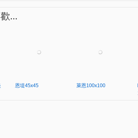
...
萊恩100x100
淡
恩堤45x45