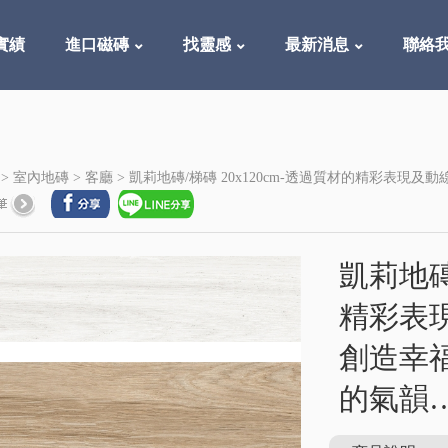
實績
進口磁磚
找靈感
最新消息
聯絡
 >
室內地磚
>
客廳
> 凱莉地磚/梯磚 20x120cm-透過質材的精彩
凱莉地磚
精彩表
創造幸
的氣韻