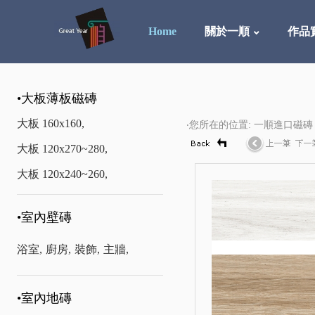
Home
關於一順
作品
•大板薄板磁磚
大板 160x160,
‧您所在的位置: 一順進口磁磚
大板 120x270~280,
大板 120x240~260,
•室內壁磚
浴室,
廚房,
裝飾,
主牆,
•室內地磚