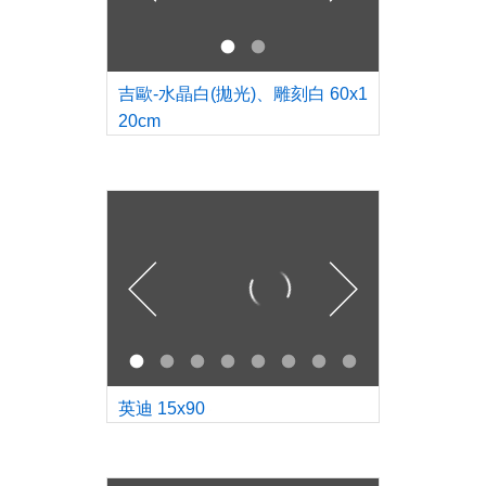
吉歐-水晶白(拋光)、雕刻白 60x1
20cm
英迪 15x90