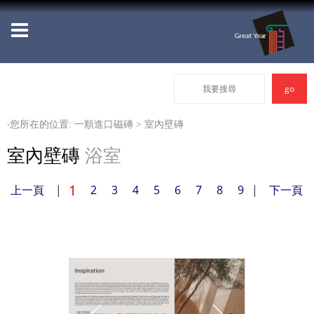
‧您所在的位置: 一順進口磁磚 >
室內壁磚
室內壁磚
浴室
1
上一頁
|
2
3
4
5
6
7
8
9
|
下一頁