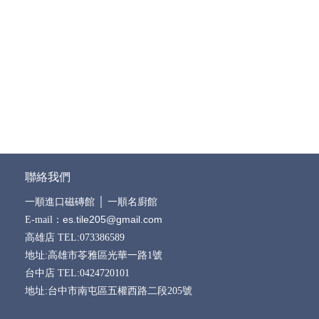
聯絡我們
一順進口磁磚館
│
一順名廚館
es.tile205@gmail.com
E-mail：
高雄店 TEL:073386589
地址:高雄市苓雅區光華一路1號
台中店 TEL:0424720101
地址:台中市南屯區五權西路二段205號