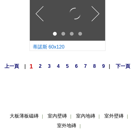
蒂諾斯 60x120
1
上一頁
|
2
3
4
5
6
7
8
9
|
下一頁
大板薄板磁磚
室內壁磚
室內地磚
室外壁磚
│
│
│
│
室外地磚
│