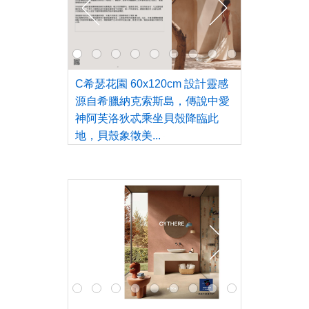
C希瑟花園 60x120cm 設計靈感
源自希臘納克索斯島，傳說中愛
神阿芙洛狄忒乘坐貝殼降臨此
地，貝殼象徵美...