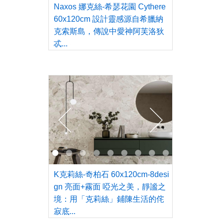
Naxos 娜克絲-希瑟花園 Cythere
60x120cm 設計靈感源自希臘納
克索斯島，傳說中愛神阿芙洛狄
忒...
K克莉絲-奇柏石 60x120cm-8desi
gn 亮面+霧面 啞光之美，靜謐之
境：用「克莉絲」鋪陳生活的侘
寂底...