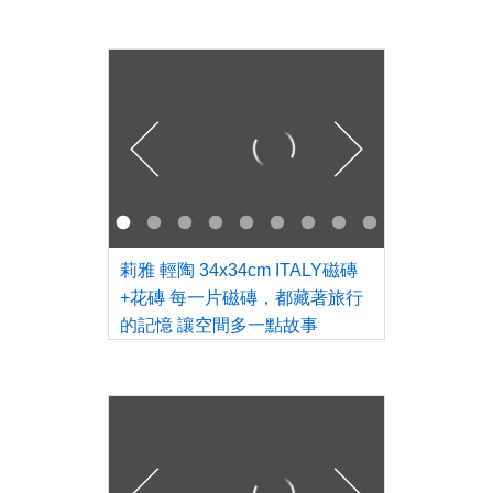
莉雅 輕陶 34x34cm ITALY磁磚
+花磚 每一片磁磚，都藏著旅行
的記憶 讓空間多一點故事