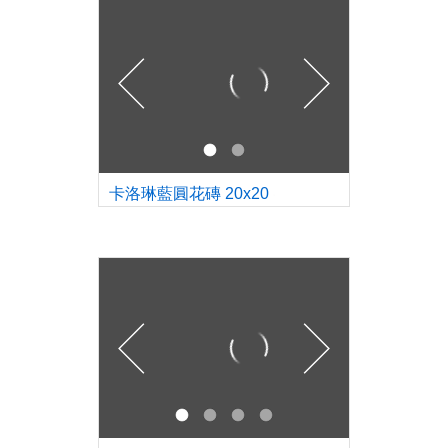
卡洛琳藍圓花磚 20x20