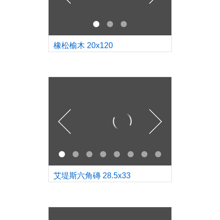
橡松榆木 20x120
艾堤斯六角磚 28.5x33