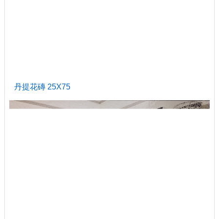
丹提花磚 25X75