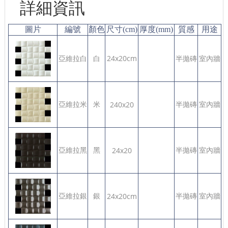
詳細資訊
圖片
編號
顏色
尺寸(cm)
厚度(mm)
質感
用途
亞維拉白
白
24x20cm
半拋磚
室內牆
亞維拉米
米
半拋磚
室內牆
240x20
亞維拉黑
黑
半拋磚
室內牆
24x20
亞維拉銀
銀
半拋磚
室內牆
24x20cm