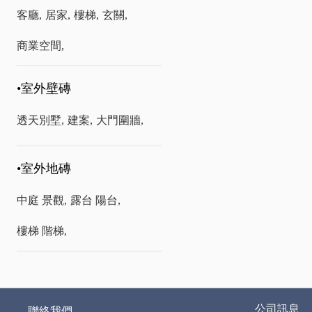
客廳,
居家,
樓梯,
玄關,
商業空間,
•室外壁磚
透天別墅,
建案,
大門圍牆,
•室外地磚
中庭 景觀,
露台 陽台,
樓梯 階梯,
公司訊息
聯絡我們