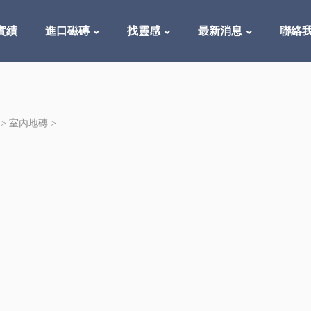
實績
進口磁磚
找靈感
最新消息
聯絡
 >
室內地磚
>