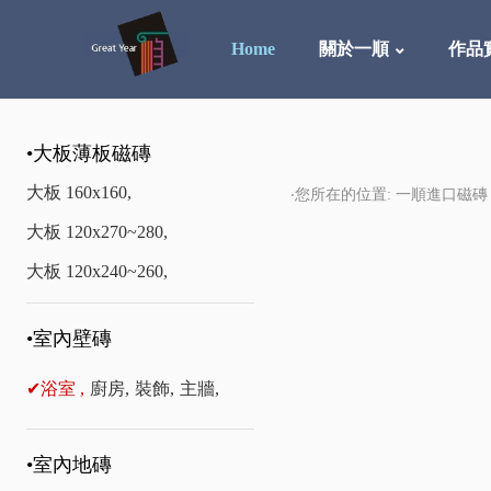
Home
關於一順
作品
•大板薄板磁磚
大板 160x160,
‧您所在的位置: 一順進口磁磚
大板 120x270~280,
大板 120x240~260,
•室內壁磚
✔浴室 ,
廚房,
裝飾,
主牆,
•室內地磚