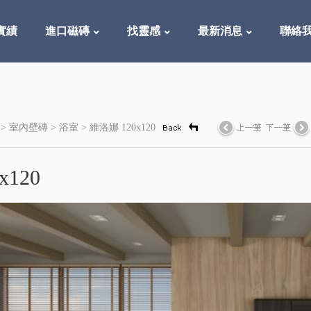
實績
進口磁磚
找靈感
最新消息
聯絡
 >
室內壁磚
>
浴室
> 維洛娜 120x120
x120