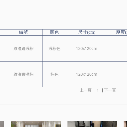
編號
顏色
尺寸(cm)
厚度(
維洛娜淺棕
淺棕色
120x120cm
維洛娜深棕
棕色
120x120cm
上一頁
|
1
|
下一頁