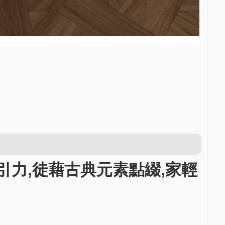
力,徒藉古典元素點綴,家輕