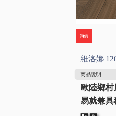
詢價
維洛娜 120
商品說明
歐陸鄉村
易就兼具