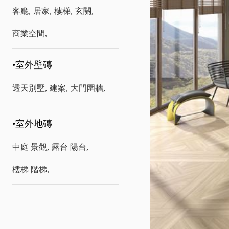
客廳,
居家,
樓梯,
玄關,
商業空間,
•室外壁磚
透天別墅,
建案,
大門圍牆,
•室外地磚
中庭 景觀,
露台 陽台,
樓梯 階梯,