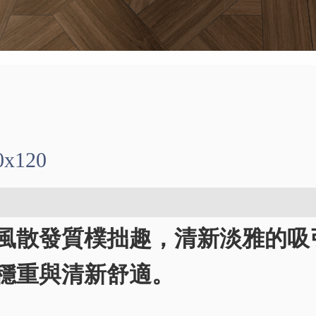
x120
風散發質樸拙趣，清新淡雅的吸引
穩重與清新舒適。