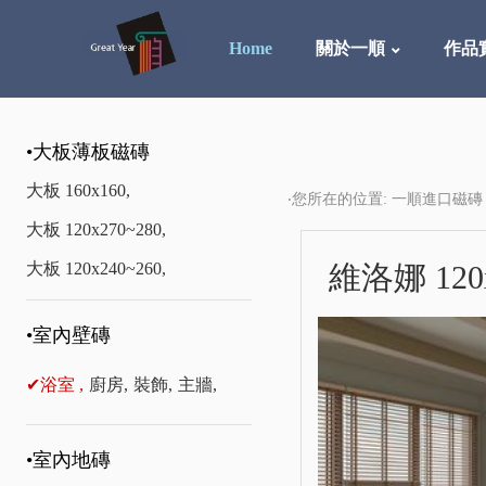
Home
關於一順
作品
•大板薄板磁磚
大板 160x160,
‧您所在的位置: 一順進口磁磚
大板 120x270~280,
大板 120x240~260,
維洛娜 120
•室內壁磚
✔浴室 ,
廚房,
裝飾,
主牆,
•室內地磚